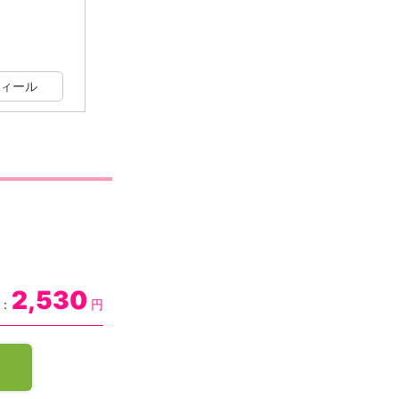
ィール
2,530
：
円
る