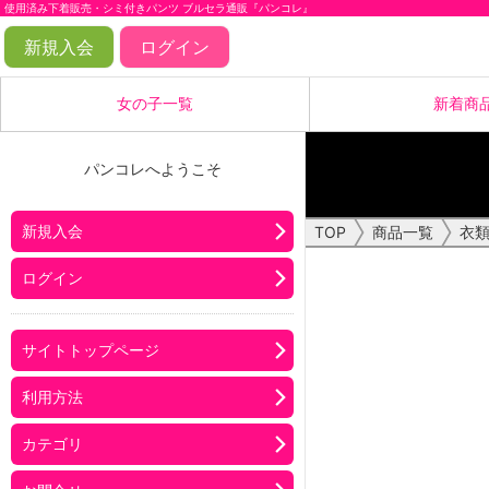
使用済み下着販売・シミ付きパンツ ブルセラ通販『パンコレ』
新規入会
ログイン
女の子一覧
新着商
パンコレへようこそ
商品一覧
パンティー
新規入会
TOP
商品一覧
衣
その他下着
リクエスト
ログイン
サイトトップページ
利用方法
カテゴリ