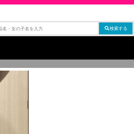
検索する
名前検索
ツ
脚モノ系
衣類系
商品検索
閉じる
DL動画
初出品商品