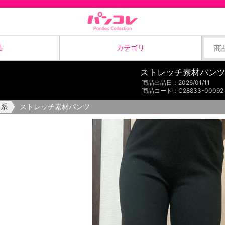
品
カテゴリ
ストレッチ素材パン
ブラジャー
B&Pセット
商品出品日
：
2026/01/11
商品コード
：
C28833-00092
類系
ストレッチ素材パンツ
愛用品
画像・動画
閉じる