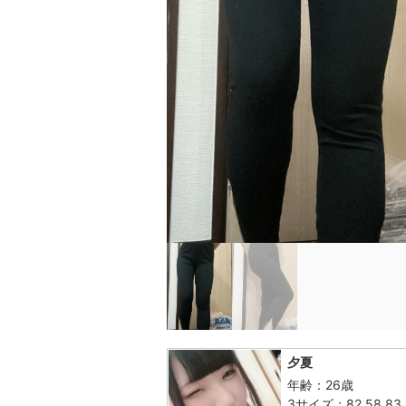
夕夏
年齢：26歳
3サイズ：82.58.83