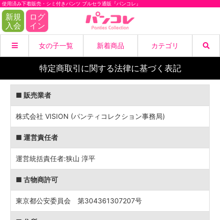
使用済み下着販売・シミ付きパンツ ブルセラ通販『パンコレ』
新規
ログ
入会
イン
女の子一覧
新着商品
カテゴリ
特定商取引に関する法律に基づく表記
商品
女の子
商品一覧
パンティー
検索
■ 販売業者
ブラジャー
B&Pセット
閉じる
株式会社 VISION (パンティコレクション事務局)
脚モノ系
衣類系
■ 運営責任者
その他下着
リクエスト
運営統括責任者:狭山 淳平
愛用品
画像・動画
■ 古物商許可
DL動画
初出品商品
東京都公安委員会 第304361307207号
閉じる