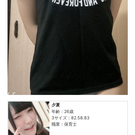
夕夏
年齢：26歳
3サイズ：82.58.83
職業：保育士