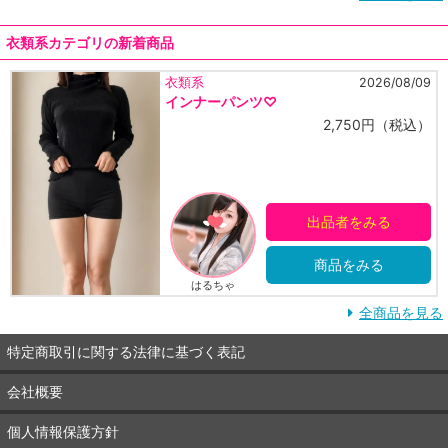
衣類系カテゴリの新着商品
2026/08/09
衣類系
プールで着たお気に入
2,750円（税込）
出品者をみる
商品をみる
ゅなちゃん♡
全商品を見る
特定商取引に関する法律に基づく表記
会社概要
個人情報保護方針