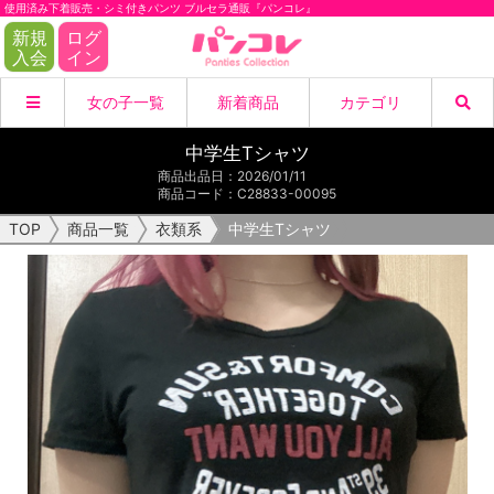
使用済み下着販売・シミ付きパンツ ブルセラ通販『パンコレ』
新規
ログ
入会
イン
女の子一覧
新着商品
カテゴリ
中学生Tシャツ
商品
女の子
商品一覧
パンティー
商品出品日
：
2026/01/11
商品コード
：
C28833-00095
検索
ブラジャー
B&Pセット
TOP
商品一覧
衣類系
中学生Tシャツ
閉じる
脚モノ系
衣類系
その他下着
リクエスト
愛用品
画像・動画
DL動画
初出品商品
閉じる