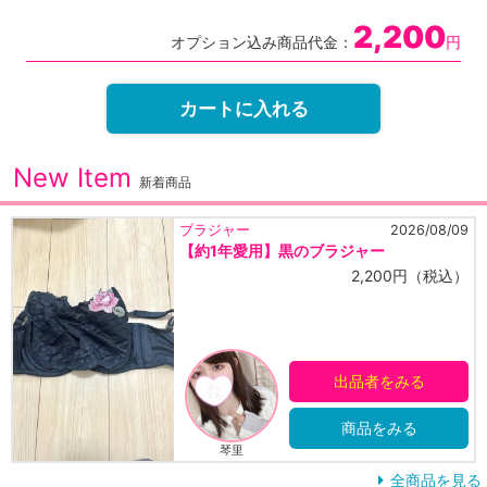
2,200
オプション込み商品代金：
円
カートに入れる
New Item
新着商品
2026/08/09
パンティー
ャー
3年愛用ぼろぼろシームレ
,200円（税込）
3
者をみる
出品
品をみる
商
のぞみ
全商品を見る