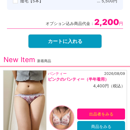
陰毛【5本】
… 5,500円
2,200
オプション込み商品代金：
円
カートに入れる
New Item
新着商品
ンティー
2026/08/09
衣
ンクのパンティー（半年着用）
最
ー
4,400円（税込）
ー
出品者をみる
商品をみる