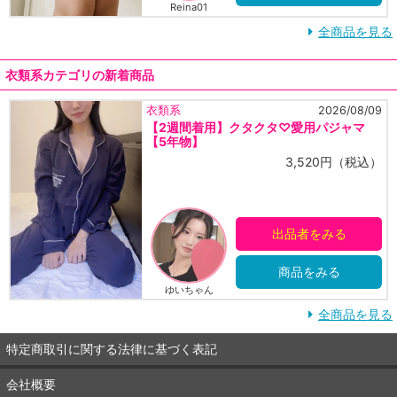
Reina01
全商品を見る
衣類系カテゴリの新着商品
衣類系
2026/08/09
【2週間着用】クタクタ♡愛用パジャマ
【5年物】
3,520円（税込）
出品者をみる
商品をみる
ゆいちゃん
全商品を見る
特定商取引に関する法律に基づく表記
会社概要