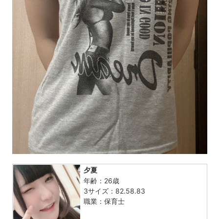
夕夏
年齢：26歳
3サイズ：82.58.83
職業：保育士