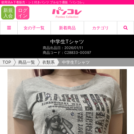
使用済み下着販売・シミ付きパンツ ブルセラ通販『パンコレ』
新規
ログ
入会
イン
女の子一覧
新着商品
カテゴリ
中学生Tシャツ
商品
女の子
商品一覧
パンティー
商品出品日
：
2026/01/11
商品コード
：
C28833-00097
検索
ブラジャー
B&Pセット
TOP
商品一覧
衣類系
中学生Tシャツ
閉じる
脚モノ系
衣類系
その他下着
リクエスト
愛用品
画像・動画
DL動画
初出品商品
閉じる